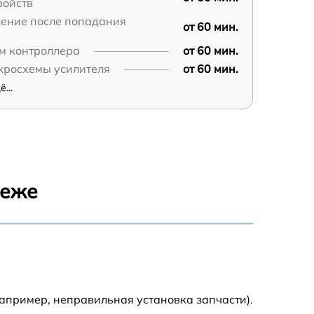
ройств
ление после попадания
от 60 мин.
м контроллера
от 60 мин.
кросхемы усилителя
от 60 мин.
...
неже
апример, неправильная установка запчасти).