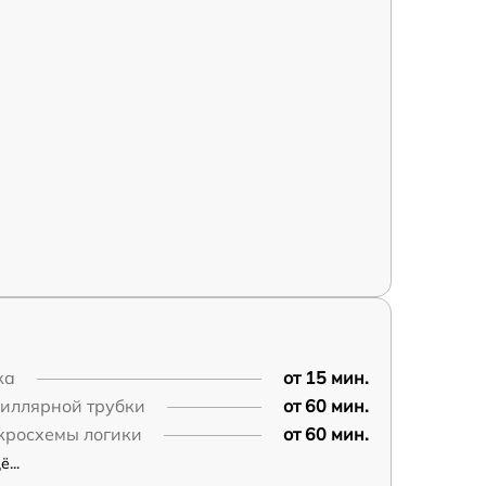
ка
от 15 мин.
пиллярной трубки
от 60 мин.
кросхемы логики
от 60 мин.
...