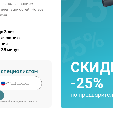
с использованием
лем запчастей. На все
тия.
о 3 лет
у желанию
ения
т 35 минут
СКИДК
 специалистом
-25%
по предварител
литикой конфиденциальности