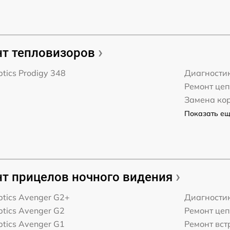
т тепловизоров
ptics Prodigy 348
Диагности
Ремонт це
Замена ко
Показать ещё
т прицелов ночного видения
ptics Avenger G2+
Диагности
ptics Avenger G2
Ремонт це
ptics Avenger G1
Ремонт вст