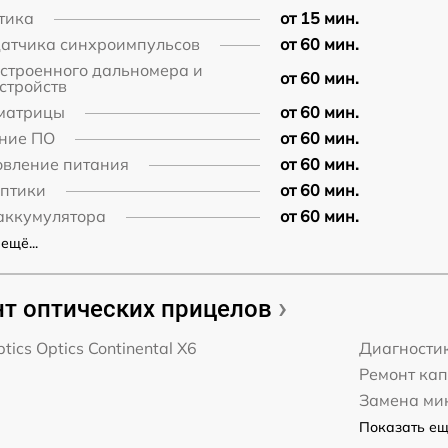
тика
от 15 мин.
датчика синхроимпульсов
от 60 мин.
встроенного дальномера и
от 60 мин.
стройств
матрицы
от 60 мин.
ние ПО
от 60 мин.
овление питания
от 60 мин.
оптики
от 60 мин.
аккумулятора
от 60 мин.
ещё...
т оптических прицелов
tics Optics Continental X6
Диагности
Ремонт ка
Замена ми
Показать ещё